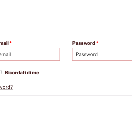
mail
*
Password
*
Ricordati di me
sword?