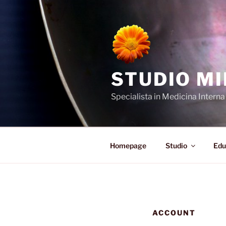
Salta
al
contenuto
STUDIO MI
Specialista in Medicina Intern
Homepage
Studio
Edu
ACCOUNT