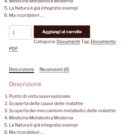
Medicina Metabolica Moderna
La Natura è già integrata: esempi
Ma ricordatevi …
L'Etica
Aggiungi al carrello
Medica,
Categoria:
Documenti
Tag:
Documento
Milena
PDF
Ribotto
(documento
PDF)
Descrizione
Recensioni (0)
quantità
Descrizione
Punto di vista osservazionale
Scoperta delle cause delle malattie
Scoperta dei meccanismi metabolici delle malattie
Medicina Metabolica Moderna
La Natura è già integrata: esempi
Ma ricordatevi …