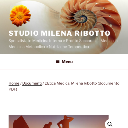
Salta
al
contenuto
STUDIO MILENA RIBOTTO
Specialista in Medicina Interna e Pronto Soccorso — Medico in
Medicina Metabolica e Nutrizione Terapeutica
Menu
Home
/
Documenti
/ L’Etica Medica, Milena Ribotto (documento
PDF)